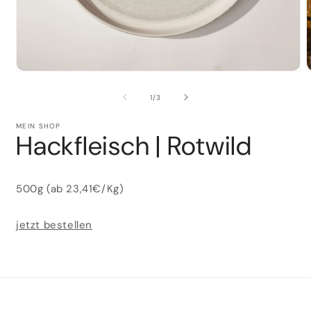
Medien
M
1
2
in
i
von
1
/
3
Modal
M
öffnen
ö
MEIN SHOP
Hackfleisch | Rotwild
500g (ab 23,41€/Kg)
jetzt bestellen