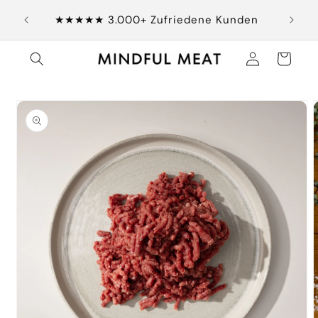
Direkt
Gara
zum
★★★★★ 3.000+ Zufriedene Kunden
Inhalt
Einloggen
Warenkorb
duktinformationen
ingen